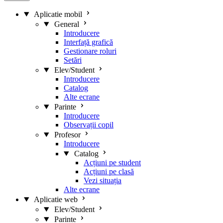
Aplicatie mobil
General
Introducere
Interfață grafică
Gestionare roluri
Setări
Elev/Student
Introducere
Catalog
Alte ecrane
Parinte
Introducere
Observații copil
Profesor
Introducere
Catalog
Acțiuni pe student
Acțiuni pe clasă
Vezi situația
Alte ecrane
Aplicatie web
Elev/Student
Parinte